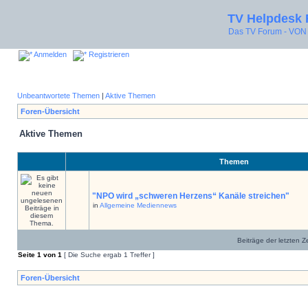
TV Helpdesk
Das TV Forum - V
Anmelden
Registrieren
Unbeantwortete Themen
|
Aktive Themen
Foren-Übersicht
Aktive Themen
Themen
"NPO wird „schweren Herzens“ Kanäle streichen"
in
Allgemeine Mediennews
Beiträge der letzten Z
Seite
1
von
1
[ Die Suche ergab 1 Treffer ]
Foren-Übersicht