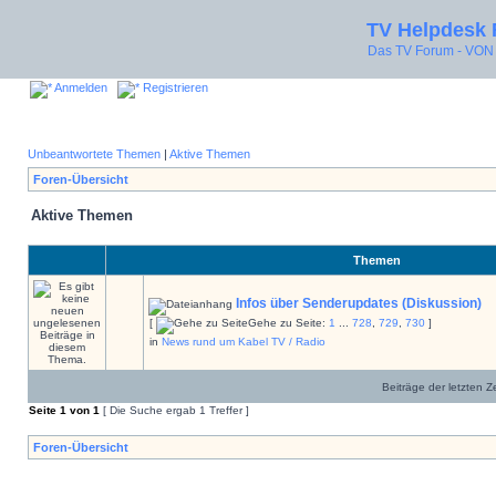
TV Helpdesk
Das TV Forum - V
Anmelden
Registrieren
Unbeantwortete Themen
|
Aktive Themen
Foren-Übersicht
Aktive Themen
Themen
Infos über Senderupdates (Diskussion)
[
Gehe zu Seite:
1
...
728
,
729
,
730
]
in
News rund um Kabel TV / Radio
Beiträge der letzten Z
Seite
1
von
1
[ Die Suche ergab 1 Treffer ]
Foren-Übersicht