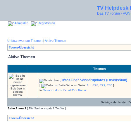
TV Helpdesk
Das TV Forum - V
Anmelden
Registrieren
Unbeantwortete Themen
|
Aktive Themen
Foren-Übersicht
Aktive Themen
Themen
Infos über Senderupdates (Diskussion)
[
Gehe zu Seite:
1
...
728
,
729
,
730
]
in
News rund um Kabel TV / Radio
Beiträge der letzten Z
Seite
1
von
1
[ Die Suche ergab 1 Treffer ]
Foren-Übersicht