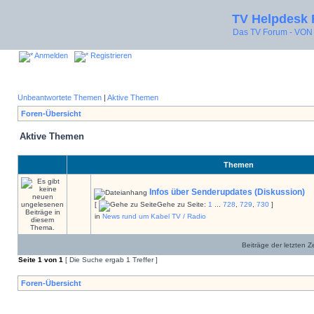
TV Helpdesk
Das TV Forum - V
Anmelden
Registrieren
Unbeantwortete Themen
|
Aktive Themen
Foren-Übersicht
Aktive Themen
Themen
Infos über Senderupdates (Diskussion)
[
Gehe zu Seite:
1
...
728
,
729
,
730
]
in
News rund um Kabel TV / Radio
Beiträge der letzten Z
Seite
1
von
1
[ Die Suche ergab 1 Treffer ]
Foren-Übersicht