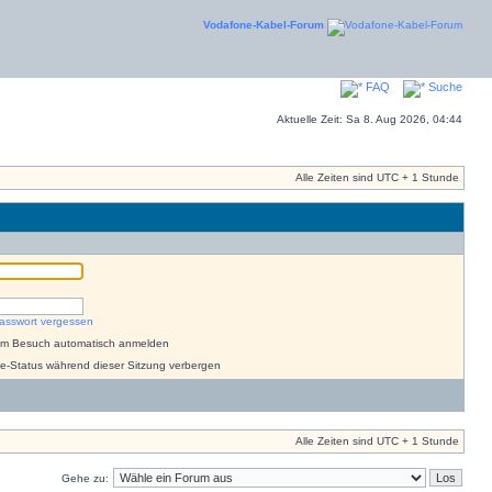
Vodafone-Kabel-Forum
FAQ
Suche
Aktuelle Zeit: Sa 8. Aug 2026, 04:44
Alle Zeiten sind UTC + 1 Stunde
asswort vergessen
dem Besuch automatisch anmelden
e-Status während dieser Sitzung verbergen
Alle Zeiten sind UTC + 1 Stunde
Gehe zu: