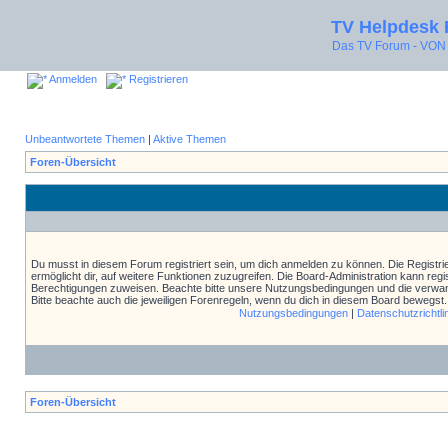
TV Helpdesk
Das TV Forum - V
Anmelden
Registrieren
Unbeantwortete Themen
|
Aktive Themen
Foren-Übersicht
Du musst in diesem Forum registriert sein, um dich anmelden zu können. Die Registrie
ermöglicht dir, auf weitere Funktionen zuzugreifen. Die Board-Administration kann reg
Berechtigungen zuweisen. Beachte bitte unsere Nutzungsbedingungen und die verwand
Bitte beachte auch die jeweiligen Forenregeln, wenn du dich in diesem Board bewegst.
Nutzungsbedingungen
|
Datenschutzrichtli
Foren-Übersicht