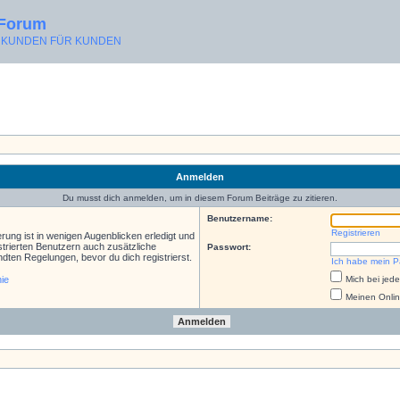
 Forum
ON KUNDEN FÜR KUNDEN
Anmelden
Du musst dich anmelden, um in diesem Forum Beiträge zu zitieren.
Benutzername:
Registrieren
rung ist in wenigen Augenblicken erledigt und
istrierten Benutzern auch zusätzliche
Passwort:
ten Regelungen, bevor du dich registrierst.
Ich habe mein P
nie
Mich bei je
Meinen Onlin