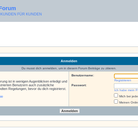
 Forum
ON KUNDEN FÜR KUNDEN
Anmelden
Du musst dich anmelden, um in diesem Forum Beiträge zu zitieren.
Benutzername:
Registrieren
rung ist in wenigen Augenblicken erledigt und
istrierten Benutzern auch zusätzliche
Passwort:
ten Regelungen, bevor du dich registrierst.
Ich habe mein P
nie
Mich bei je
Meinen Onlin