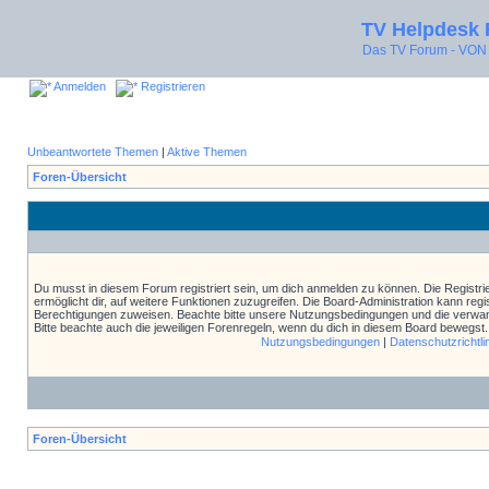
TV Helpdesk
Das TV Forum - V
Anmelden
Registrieren
Unbeantwortete Themen
|
Aktive Themen
Foren-Übersicht
Du musst in diesem Forum registriert sein, um dich anmelden zu können. Die Registrie
ermöglicht dir, auf weitere Funktionen zuzugreifen. Die Board-Administration kann reg
Berechtigungen zuweisen. Beachte bitte unsere Nutzungsbedingungen und die verwand
Bitte beachte auch die jeweiligen Forenregeln, wenn du dich in diesem Board bewegst.
Nutzungsbedingungen
|
Datenschutzrichtli
Foren-Übersicht