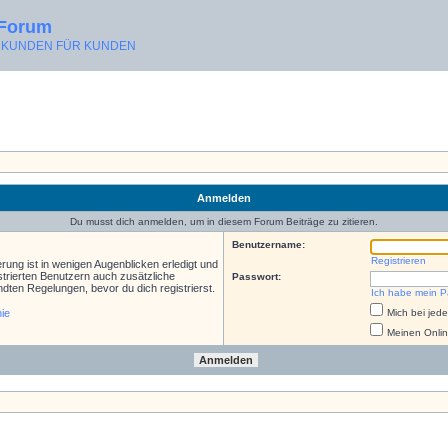
 Forum
ON KUNDEN FÜR KUNDEN
Anmelden
Du musst dich anmelden, um in diesem Forum Beiträge zu zitieren.
Benutzername:
Registrieren
rung ist in wenigen Augenblicken erledigt und
istrierten Benutzern auch zusätzliche
Passwort:
ten Regelungen, bevor du dich registrierst.
Ich habe mein P
nie
Mich bei je
Meinen Onlin