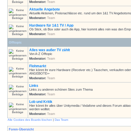
Moderator:
Team
Aktuelle Angebote
Aktuelle Aktionen, Preisnachlässe etc. rund um den 1&1 TV Angebotsma
Moderator:
Team
Hardware für 1&1 TV / App
Ob Stick, ob Box oder auch die App, hier kommt alles rein was den Emp
Moderator:
Team
Offtopic
Alles was außer TV zählt
Von A-Z Offtopic
Moderator:
Team
Flohmarkt
Hier könnt ihr eure Hardware (Receiver etc.) Tauschen, verkaufen
ANGEBOTE=-
Moderator:
Team
Links
Links zu anderen schönen Sites zum Thema
Moderator:
Team
Lob und Kritik
Hier könnt ihr alles über Unitymedia / Vodafone und dieses Forum ablas
werden wolltet.
Moderator:
Team
Alle Cookies des Boards löschen
|
Das Team
Foren-Übersicht