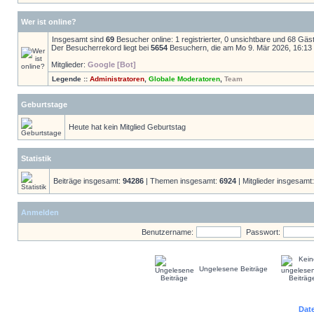
Wer ist online?
Insgesamt sind
69
Besucher online: 1 registrierter, 0 unsichtbare und 68 Gäs
Der Besucherrekord liegt bei
5654
Besuchern, die am Mo 9. Mär 2026, 16:13 g
Mitglieder:
Google [Bot]
Legende ::
Administratoren
,
Globale Moderatoren
,
Team
Geburtstage
Heute hat kein Mitglied Geburtstag
Statistik
Beiträge insgesamt:
94286
| Themen insgesamt:
6924
| Mitglieder insgesamt
Anmelden
Benutzername:
Passwort:
Ungelesene Beiträge
Dat