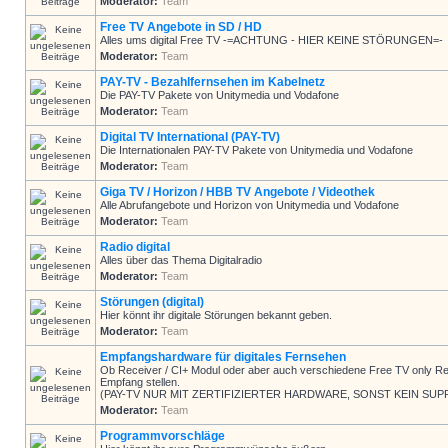
Moderator:
Team
Free TV Angebote in SD / HD
Alles ums digital Free TV -=ACHTUNG - HIER KEINE STÖRUNGEN=-
Moderator:
Team
PAY-TV - Bezahlfernsehen im Kabelnetz
Die PAY-TV Pakete von Unitymedia und Vodafone
Moderator:
Team
Digital TV International (PAY-TV)
Die Internationalen PAY-TV Pakete von Unitymedia und Vodafone
Moderator:
Team
Giga TV / Horizon / HBB TV Angebote / Videothek
Alle Abrufangebote und Horizon von Unitymedia und Vodafone
Moderator:
Team
Radio digital
Alles über das Thema Digitalradio
Moderator:
Team
Störungen (digital)
Hier könnt ihr digitale Störungen bekannt geben.
Moderator:
Team
Empfangshardware für digitales Fernsehen
Ob Receiver / CI+ Modul oder aber auch verschiedene Free TV only Rec
Empfang stellen.
(PAY-TV NUR MIT ZERTIFIZIERTER HARDWARE, SONST KEIN SUP
Moderator:
Team
Programmvorschläge