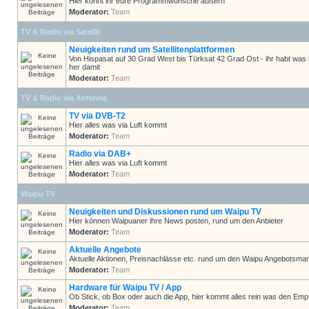
Hier könnt ihr eure Programmwünsche äußern
Moderator:
Team
TV & Radio via Satellit
Neuigkeiten rund um Satellitenplattformen
Von Hispasat auf 30 Grad West bis Türksat 42 Grad Ost - ihr habt was 
her damit
Moderator:
Team
TV & Radio via Antenne
TV via DVB-T2
Hier alles was via Luft kommt
Moderator:
Team
Radio via DAB+
Hier alles was via Luft kommt
Moderator:
Team
Waipu TV
Neuigkeiten und Diskussionen rund um Waipu TV
Hier können Waipuaner ihre News posten, rund um den Anbieter
Moderator:
Team
Aktuelle Angebote
Aktuelle Aktionen, Preisnachlässe etc. rund um den Waipu Angebotsmar
Moderator:
Team
Hardware für Waipu TV / App
Ob Stick, ob Box oder auch die App, hier kommt alles rein was den Em
Moderator:
Team