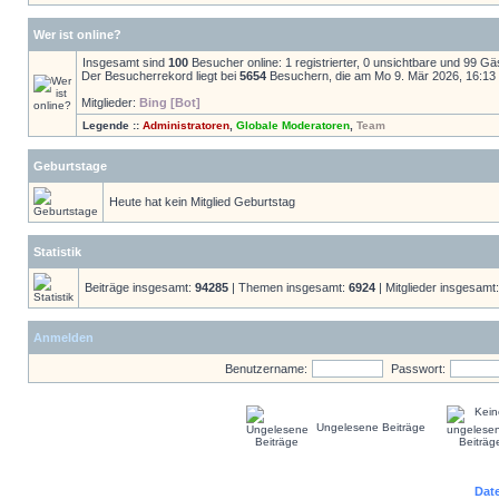
Wer ist online?
Insgesamt sind
100
Besucher online: 1 registrierter, 0 unsichtbare und 99 G
Der Besucherrekord liegt bei
5654
Besuchern, die am Mo 9. Mär 2026, 16:13 g
Mitglieder:
Bing [Bot]
Legende ::
Administratoren
,
Globale Moderatoren
,
Team
Geburtstage
Heute hat kein Mitglied Geburtstag
Statistik
Beiträge insgesamt:
94285
| Themen insgesamt:
6924
| Mitglieder insgesamt
Anmelden
Benutzername:
Passwort:
Ungelesene Beiträge
Dat