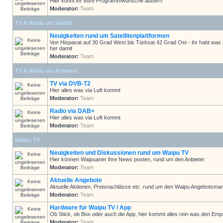
Hier könnt ihr eure Programmwünsche äußern
Moderator:
Team
TV & Radio via Satellit
Neuigkeiten rund um Satellitenplattformen
Von Hispasat auf 30 Grad West bis Türksat 42 Grad Ost - ihr habt was 
her damit
Moderator:
Team
TV & Radio via Antenne
TV via DVB-T2
Hier alles was via Luft kommt
Moderator:
Team
Radio via DAB+
Hier alles was via Luft kommt
Moderator:
Team
Waipu TV
Neuigkeiten und Diskussionen rund um Waipu TV
Hier können Waipuaner ihre News posten, rund um den Anbieter
Moderator:
Team
Aktuelle Angebote
Aktuelle Aktionen, Preisnachlässe etc. rund um den Waipu Angebotsmar
Moderator:
Team
Hardware für Waipu TV / App
Ob Stick, ob Box oder auch die App, hier kommt alles rein was den Em
Moderator:
Team