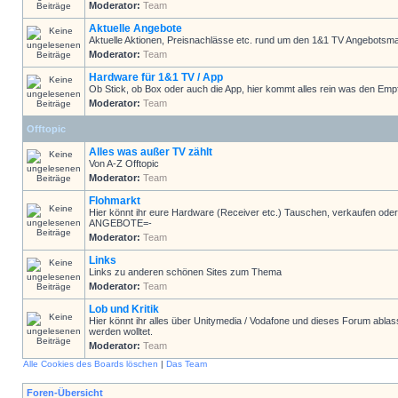
Moderator:
Team
Aktuelle Angebote
Aktuelle Aktionen, Preisnachlässe etc. rund um den 1&1 TV Angebotsma
Moderator:
Team
Hardware für 1&1 TV / App
Ob Stick, ob Box oder auch die App, hier kommt alles rein was den Emp
Moderator:
Team
Offtopic
Alles was außer TV zählt
Von A-Z Offtopic
Moderator:
Team
Flohmarkt
Hier könnt ihr eure Hardware (Receiver etc.) Tauschen, verkaufen
ANGEBOTE=-
Moderator:
Team
Links
Links zu anderen schönen Sites zum Thema
Moderator:
Team
Lob und Kritik
Hier könnt ihr alles über Unitymedia / Vodafone und dieses Forum ablas
werden wolltet.
Moderator:
Team
Alle Cookies des Boards löschen
|
Das Team
Foren-Übersicht