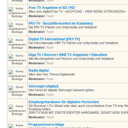
Moderator:
Team
Free TV Angebote in SD / HD
Alles ums digital Free TV -=ACHTUNG - HIER KEINE STÖRUNGEN=-
Moderator:
Team
PAY-TV - Bezahlfernsehen im Kabelnetz
Die PAY-TV Pakete von Unitymedia und Vodafone
Moderator:
Team
Digital TV International (PAY-TV)
Die Internationalen PAY-TV Pakete von Unitymedia und Vodafone
Moderator:
Team
Giga TV / Horizon / HBB TV Angebote / Videothek
Alle Abrufangebote und Horizon von Unitymedia und Vodafone
Moderator:
Team
Radio digital
Alles über das Thema Digitalradio
Moderator:
Team
Störungen (digital)
Hier könnt ihr digitale Störungen bekannt geben.
Moderator:
Team
Empfangshardware für digitales Fernsehen
Ob Receiver / CI+ Modul oder aber auch verschiedene Free TV only Rec
Empfang stellen.
(PAY-TV NUR MIT ZERTIFIZIERTER HARDWARE, SONST KEIN SUP
Moderator:
Team
Programmvorschläge