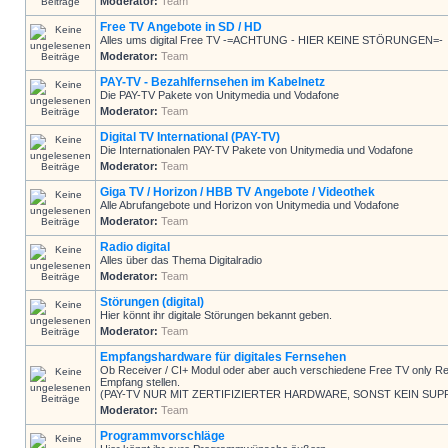
Moderator:
Team
Free TV Angebote in SD / HD
Alles ums digital Free TV -=ACHTUNG - HIER KEINE STÖRUNGEN=-
Moderator:
Team
PAY-TV - Bezahlfernsehen im Kabelnetz
Die PAY-TV Pakete von Unitymedia und Vodafone
Moderator:
Team
Digital TV International (PAY-TV)
Die Internationalen PAY-TV Pakete von Unitymedia und Vodafone
Moderator:
Team
Giga TV / Horizon / HBB TV Angebote / Videothek
Alle Abrufangebote und Horizon von Unitymedia und Vodafone
Moderator:
Team
Radio digital
Alles über das Thema Digitalradio
Moderator:
Team
Störungen (digital)
Hier könnt ihr digitale Störungen bekannt geben.
Moderator:
Team
Empfangshardware für digitales Fernsehen
Ob Receiver / CI+ Modul oder aber auch verschiedene Free TV only Rec
Empfang stellen.
(PAY-TV NUR MIT ZERTIFIZIERTER HARDWARE, SONST KEIN SUP
Moderator:
Team
Programmvorschläge