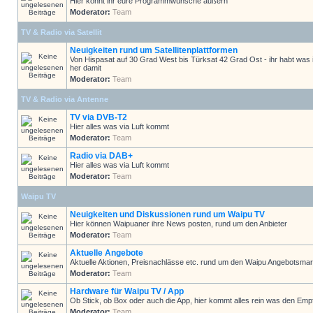
Hier könnt ihr eure Programmwünsche äußern
Moderator:
Team
TV & Radio via Satellit
Neuigkeiten rund um Satellitenplattformen
Von Hispasat auf 30 Grad West bis Türksat 42 Grad Ost - ihr habt was 
her damit
Moderator:
Team
TV & Radio via Antenne
TV via DVB-T2
Hier alles was via Luft kommt
Moderator:
Team
Radio via DAB+
Hier alles was via Luft kommt
Moderator:
Team
Waipu TV
Neuigkeiten und Diskussionen rund um Waipu TV
Hier können Waipuaner ihre News posten, rund um den Anbieter
Moderator:
Team
Aktuelle Angebote
Aktuelle Aktionen, Preisnachlässe etc. rund um den Waipu Angebotsmar
Moderator:
Team
Hardware für Waipu TV / App
Ob Stick, ob Box oder auch die App, hier kommt alles rein was den Em
Moderator:
Team