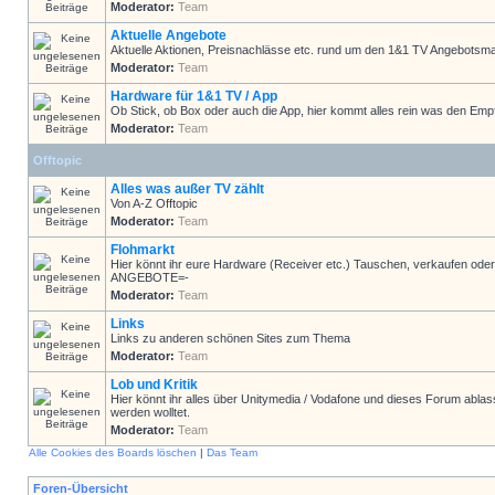
Moderator:
Team
Aktuelle Angebote
Aktuelle Aktionen, Preisnachlässe etc. rund um den 1&1 TV Angebotsma
Moderator:
Team
Hardware für 1&1 TV / App
Ob Stick, ob Box oder auch die App, hier kommt alles rein was den Emp
Moderator:
Team
Offtopic
Alles was außer TV zählt
Von A-Z Offtopic
Moderator:
Team
Flohmarkt
Hier könnt ihr eure Hardware (Receiver etc.) Tauschen, verkaufen
ANGEBOTE=-
Moderator:
Team
Links
Links zu anderen schönen Sites zum Thema
Moderator:
Team
Lob und Kritik
Hier könnt ihr alles über Unitymedia / Vodafone und dieses Forum ablas
werden wolltet.
Moderator:
Team
Alle Cookies des Boards löschen
|
Das Team
Foren-Übersicht