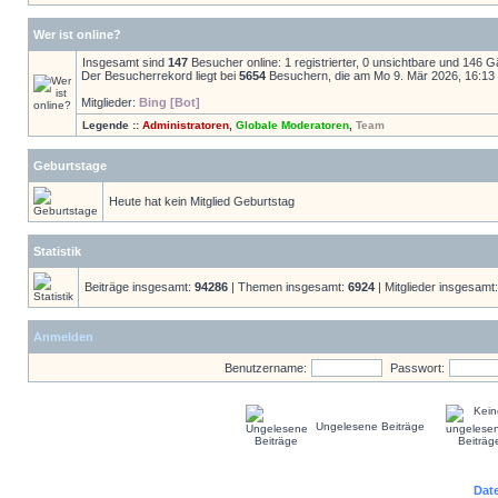
Wer ist online?
Insgesamt sind
147
Besucher online: 1 registrierter, 0 unsichtbare und 146 
Der Besucherrekord liegt bei
5654
Besuchern, die am Mo 9. Mär 2026, 16:13 g
Mitglieder:
Bing [Bot]
Legende ::
Administratoren
,
Globale Moderatoren
,
Team
Geburtstage
Heute hat kein Mitglied Geburtstag
Statistik
Beiträge insgesamt:
94286
| Themen insgesamt:
6924
| Mitglieder insgesamt
Anmelden
Benutzername:
Passwort:
Ungelesene Beiträge
Dat