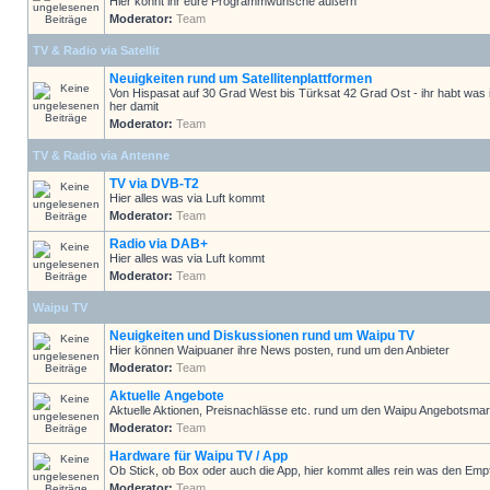
Hier könnt ihr eure Programmwünsche äußern
Moderator:
Team
TV & Radio via Satellit
Neuigkeiten rund um Satellitenplattformen
Von Hispasat auf 30 Grad West bis Türksat 42 Grad Ost - ihr habt was 
her damit
Moderator:
Team
TV & Radio via Antenne
TV via DVB-T2
Hier alles was via Luft kommt
Moderator:
Team
Radio via DAB+
Hier alles was via Luft kommt
Moderator:
Team
Waipu TV
Neuigkeiten und Diskussionen rund um Waipu TV
Hier können Waipuaner ihre News posten, rund um den Anbieter
Moderator:
Team
Aktuelle Angebote
Aktuelle Aktionen, Preisnachlässe etc. rund um den Waipu Angebotsmar
Moderator:
Team
Hardware für Waipu TV / App
Ob Stick, ob Box oder auch die App, hier kommt alles rein was den Em
Moderator:
Team