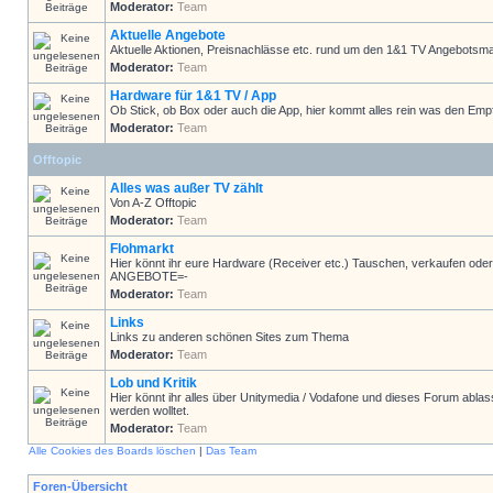
Moderator:
Team
Aktuelle Angebote
Aktuelle Aktionen, Preisnachlässe etc. rund um den 1&1 TV Angebotsma
Moderator:
Team
Hardware für 1&1 TV / App
Ob Stick, ob Box oder auch die App, hier kommt alles rein was den Emp
Moderator:
Team
Offtopic
Alles was außer TV zählt
Von A-Z Offtopic
Moderator:
Team
Flohmarkt
Hier könnt ihr eure Hardware (Receiver etc.) Tauschen, verkaufen
ANGEBOTE=-
Moderator:
Team
Links
Links zu anderen schönen Sites zum Thema
Moderator:
Team
Lob und Kritik
Hier könnt ihr alles über Unitymedia / Vodafone und dieses Forum ablas
werden wolltet.
Moderator:
Team
Alle Cookies des Boards löschen
|
Das Team
Foren-Übersicht