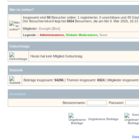
Wer ist online?
Insgesamt sind
50
Besucher online: 1 registrierter, 0 unsichtbare und 49 Gäs
Der Besucherrekord liegt bei
5654
Besuchern, die am Mo 9. Mär 2026, 16:13 g
Mitglieder:
Google [Bot]
Legende ::
Administratoren
,
Globale Moderatoren
,
Team
Geburtstage
Heute hat kein Mitglied Geburtstag
Statistik
Beiträge insgesamt:
94286
| Themen insgesamt:
6924
| Mitglieder insgesamt
Anmelden
Benutzername:
Passwort:
Ungelesene Beiträge
Dat