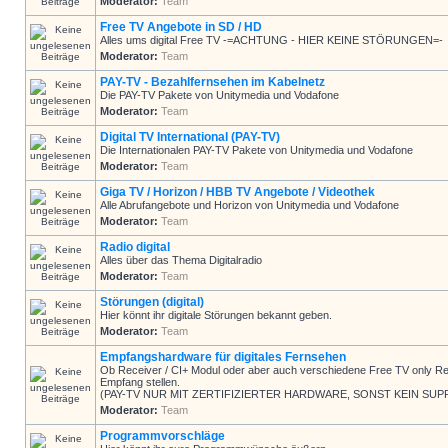
Moderator:
Team
Free TV Angebote in SD / HD
Alles ums digital Free TV -=ACHTUNG - HIER KEINE STÖRUNGEN=-
Moderator:
Team
PAY-TV - Bezahlfernsehen im Kabelnetz
Die PAY-TV Pakete von Unitymedia und Vodafone
Moderator:
Team
Digital TV International (PAY-TV)
Die Internationalen PAY-TV Pakete von Unitymedia und Vodafone
Moderator:
Team
Giga TV / Horizon / HBB TV Angebote / Videothek
Alle Abrufangebote und Horizon von Unitymedia und Vodafone
Moderator:
Team
Radio digital
Alles über das Thema Digitalradio
Moderator:
Team
Störungen (digital)
Hier könnt ihr digitale Störungen bekannt geben.
Moderator:
Team
Empfangshardware für digitales Fernsehen
Ob Receiver / CI+ Modul oder aber auch verschiedene Free TV only Rec
Empfang stellen.
(PAY-TV NUR MIT ZERTIFIZIERTER HARDWARE, SONST KEIN SUP
Moderator:
Team
Programmvorschläge