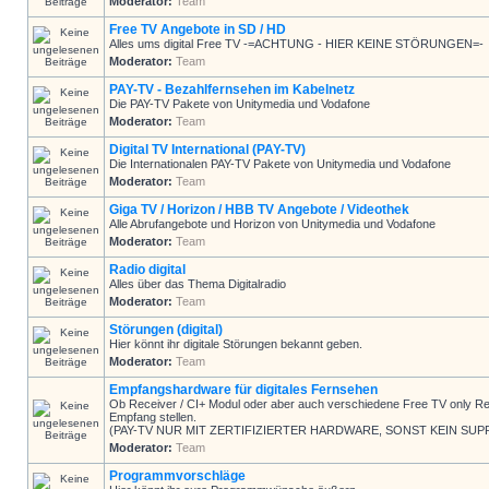
Moderator:
Team
Free TV Angebote in SD / HD
Alles ums digital Free TV -=ACHTUNG - HIER KEINE STÖRUNGEN=-
Moderator:
Team
PAY-TV - Bezahlfernsehen im Kabelnetz
Die PAY-TV Pakete von Unitymedia und Vodafone
Moderator:
Team
Digital TV International (PAY-TV)
Die Internationalen PAY-TV Pakete von Unitymedia und Vodafone
Moderator:
Team
Giga TV / Horizon / HBB TV Angebote / Videothek
Alle Abrufangebote und Horizon von Unitymedia und Vodafone
Moderator:
Team
Radio digital
Alles über das Thema Digitalradio
Moderator:
Team
Störungen (digital)
Hier könnt ihr digitale Störungen bekannt geben.
Moderator:
Team
Empfangshardware für digitales Fernsehen
Ob Receiver / CI+ Modul oder aber auch verschiedene Free TV only Rec
Empfang stellen.
(PAY-TV NUR MIT ZERTIFIZIERTER HARDWARE, SONST KEIN SUP
Moderator:
Team
Programmvorschläge