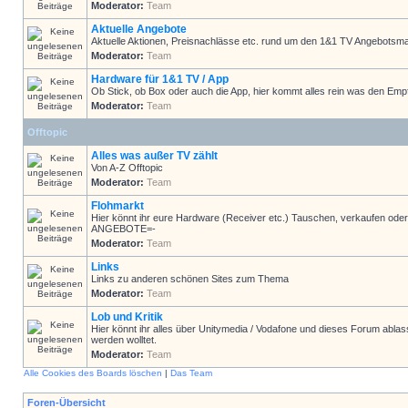
Moderator:
Team
Aktuelle Angebote
Aktuelle Aktionen, Preisnachlässe etc. rund um den 1&1 TV Angebotsma
Moderator:
Team
Hardware für 1&1 TV / App
Ob Stick, ob Box oder auch die App, hier kommt alles rein was den Emp
Moderator:
Team
Offtopic
Alles was außer TV zählt
Von A-Z Offtopic
Moderator:
Team
Flohmarkt
Hier könnt ihr eure Hardware (Receiver etc.) Tauschen, verkaufen
ANGEBOTE=-
Moderator:
Team
Links
Links zu anderen schönen Sites zum Thema
Moderator:
Team
Lob und Kritik
Hier könnt ihr alles über Unitymedia / Vodafone und dieses Forum ablas
werden wolltet.
Moderator:
Team
Alle Cookies des Boards löschen
|
Das Team
Foren-Übersicht