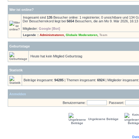
Wer ist online?
Insgesamt sind
135
Besucher online: 1 registrierter, 0 unsichtbare und 134 
Der Besucherrekord liegt bei
5654
Besuchern, die am Mo 9. Mär 2026, 16:13 g
Mitglieder:
Google [Bot]
Legende ::
Administratoren
,
Globale Moderatoren
,
Team
Geburtstage
Heute hat kein Mitglied Geburtstag
Statistik
Beiträge insgesamt:
94285
| Themen insgesamt:
6924
| Mitglieder insgesamt
Anmelden
Benutzername:
Passwort:
Ungelesene Beiträge
Dat