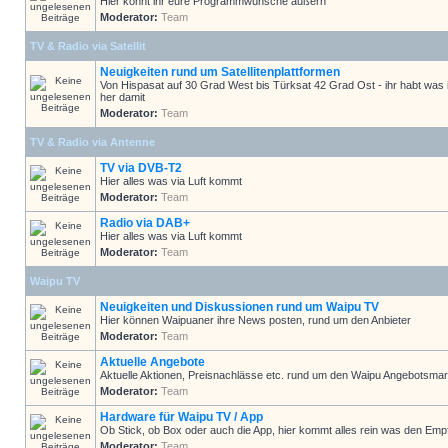
Hier könnt ihr eure Programmwünsche äußern
Moderator:
Team
TV & Radio via Satellit
Neuigkeiten rund um Satellitenplattformen
Von Hispasat auf 30 Grad West bis Türksat 42 Grad Ost - ihr habt was 
her damit
Moderator:
Team
TV & Radio via Antenne
TV via DVB-T2
Hier alles was via Luft kommt
Moderator:
Team
Radio via DAB+
Hier alles was via Luft kommt
Moderator:
Team
Waipu TV
Neuigkeiten und Diskussionen rund um Waipu TV
Hier können Waipuaner ihre News posten, rund um den Anbieter
Moderator:
Team
Aktuelle Angebote
Aktuelle Aktionen, Preisnachlässe etc. rund um den Waipu Angebotsmar
Moderator:
Team
Hardware für Waipu TV / App
Ob Stick, ob Box oder auch die App, hier kommt alles rein was den Em
Moderator:
Team