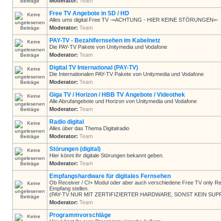
Moderator:
Team
Free TV Angebote in SD / HD
Alles ums digital Free TV -=ACHTUNG - HIER KEINE STÖRUNGEN=-
Moderator:
Team
PAY-TV - Bezahlfernsehen im Kabelnetz
Die PAY-TV Pakete von Unitymedia und Vodafone
Moderator:
Team
Digital TV International (PAY-TV)
Die Internationalen PAY-TV Pakete von Unitymedia und Vodafone
Moderator:
Team
Giga TV / Horizon / HBB TV Angebote / Videothek
Alle Abrufangebote und Horizon von Unitymedia und Vodafone
Moderator:
Team
Radio digital
Alles über das Thema Digitalradio
Moderator:
Team
Störungen (digital)
Hier könnt ihr digitale Störungen bekannt geben.
Moderator:
Team
Empfangshardware für digitales Fernsehen
Ob Receiver / CI+ Modul oder aber auch verschiedene Free TV only Rec
Empfang stellen.
(PAY-TV NUR MIT ZERTIFIZIERTER HARDWARE, SONST KEIN SUP
Moderator:
Team
Programmvorschläge