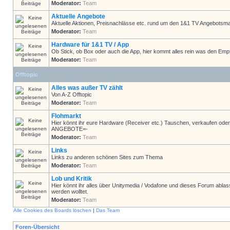
Moderator:
Team
Aktuelle Angebote
Aktuelle Aktionen, Preisnachlässe etc. rund um den 1&1 TV Angebotsma
Moderator:
Team
Hardware für 1&1 TV / App
Ob Stick, ob Box oder auch die App, hier kommt alles rein was den Emp
Moderator:
Team
Offtopic
Alles was außer TV zählt
Von A-Z Offtopic
Moderator:
Team
Flohmarkt
Hier könnt ihr eure Hardware (Receiver etc.) Tauschen, verkaufen
ANGEBOTE=-
Moderator:
Team
Links
Links zu anderen schönen Sites zum Thema
Moderator:
Team
Lob und Kritik
Hier könnt ihr alles über Unitymedia / Vodafone und dieses Forum ablas
werden wolltet.
Moderator:
Team
Alle Cookies des Boards löschen
|
Das Team
Foren-Übersicht