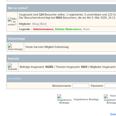
Wer ist online?
Insgesamt sind
124
Besucher online: 1 registrierter, 0 unsichtbare und 123 
Der Besucherrekord liegt bei
5654
Besuchern, die am Mo 9. Mär 2026, 16:13 g
Mitglieder:
Bing [Bot]
Legende ::
Administratoren
,
Globale Moderatoren
,
Team
Geburtstage
Heute hat kein Mitglied Geburtstag
Statistik
Beiträge insgesamt:
94285
| Themen insgesamt:
6924
| Mitglieder insgesamt
Anmelden
Benutzername:
Passwort:
Ungelesene Beiträge
Dat