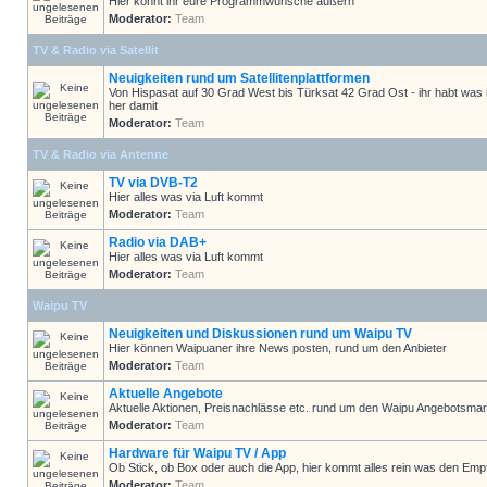
Hier könnt ihr eure Programmwünsche äußern
Moderator:
Team
TV & Radio via Satellit
Neuigkeiten rund um Satellitenplattformen
Von Hispasat auf 30 Grad West bis Türksat 42 Grad Ost - ihr habt was 
her damit
Moderator:
Team
TV & Radio via Antenne
TV via DVB-T2
Hier alles was via Luft kommt
Moderator:
Team
Radio via DAB+
Hier alles was via Luft kommt
Moderator:
Team
Waipu TV
Neuigkeiten und Diskussionen rund um Waipu TV
Hier können Waipuaner ihre News posten, rund um den Anbieter
Moderator:
Team
Aktuelle Angebote
Aktuelle Aktionen, Preisnachlässe etc. rund um den Waipu Angebotsmar
Moderator:
Team
Hardware für Waipu TV / App
Ob Stick, ob Box oder auch die App, hier kommt alles rein was den Em
Moderator:
Team