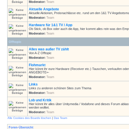
Moderator:
Team
Aktuelle Angebote
Aktuelle Aktionen, Preisnachlässe etc. rund um den 1&1 TV Angebotsma
Moderator:
Team
Hardware für 1&1 TV / App
Ob Stick, ob Box oder auch die App, hier kommt alles rein was den Emp
Moderator:
Team
Offtopic
Alles was außer TV zählt
Von A-Z Offtopic
Moderator:
Team
Flohmarkt
Hier könnt ihr eure Hardware (Receiver etc.) Tauschen, verkaufen
ANGEBOTE=-
Moderator:
Team
Links
Links zu anderen schönen Sites zum Thema
Moderator:
Team
Lob und Kritik
Hier könnt ihr alles über Unitymedia / Vodafone und dieses Forum ablas
werden wolltet.
Moderator:
Team
Alle Cookies des Boards löschen
|
Das Team
Foren-Übersicht