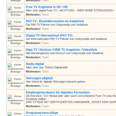
Moderator:
Team
Free TV Angebote in SD / HD
Alles ums digital Free TV -=ACHTUNG - HIER KEINE STÖRUNGEN=-
Moderator:
Team
PAY-TV - Bezahlfernsehen im Kabelnetz
Die PAY-TV Pakete von Unitymedia und Vodafone
Moderator:
Team
Digital TV International (PAY-TV)
Die Internationalen PAY-TV Pakete von Unitymedia und Vodafone
Moderator:
Team
Giga TV / Horizon / HBB TV Angebote / Videothek
Alle Abrufangebote und Horizon von Unitymedia und Vodafone
Moderator:
Team
Radio digital
Alles über das Thema Digitalradio
Moderator:
Team
Störungen (digital)
Hier könnt ihr digitale Störungen bekannt geben.
Moderator:
Team
Empfangshardware für digitales Fernsehen
Ob Receiver / CI+ Modul oder aber auch verschiedene Free TV only Rec
Empfang stellen.
(PAY-TV NUR MIT ZERTIFIZIERTER HARDWARE, SONST KEIN SUP
Moderator:
Team
Programmvorschläge