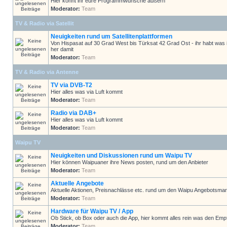
Hier könnt ihr eure Programmwünsche äußern
Moderator:
Team
TV & Radio via Satellit
Neuigkeiten rund um Satellitenplattformen
Von Hispasat auf 30 Grad West bis Türksat 42 Grad Ost - ihr habt was 
her damit
Moderator:
Team
TV & Radio via Antenne
TV via DVB-T2
Hier alles was via Luft kommt
Moderator:
Team
Radio via DAB+
Hier alles was via Luft kommt
Moderator:
Team
Waipu TV
Neuigkeiten und Diskussionen rund um Waipu TV
Hier können Waipuaner ihre News posten, rund um den Anbieter
Moderator:
Team
Aktuelle Angebote
Aktuelle Aktionen, Preisnachlässe etc. rund um den Waipu Angebotsmar
Moderator:
Team
Hardware für Waipu TV / App
Ob Stick, ob Box oder auch die App, hier kommt alles rein was den Em
Moderator:
Team