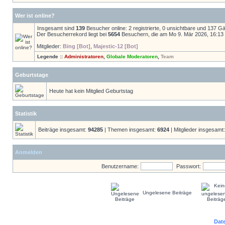
Wer ist online?
Insgesamt sind
139
Besucher online: 2 registrierte, 0 unsichtbare und 137 G
Der Besucherrekord liegt bei
5654
Besuchern, die am Mo 9. Mär 2026, 16:13 g
Mitglieder:
Bing [Bot]
,
Majestic-12 [Bot]
Legende ::
Administratoren
,
Globale Moderatoren
,
Team
Geburtstage
Heute hat kein Mitglied Geburtstag
Statistik
Beiträge insgesamt:
94285
| Themen insgesamt:
6924
| Mitglieder insgesamt
Anmelden
Benutzername:
Passwort:
Ungelesene Beiträge
Dat