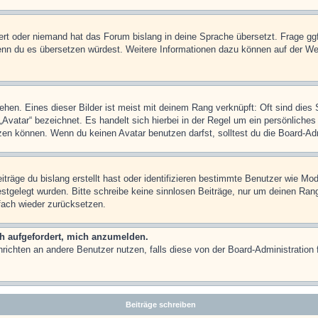
iert oder niemand hat das Forum bislang in deine Sprache übersetzt. Frage ggf
n, wenn du es übersetzen würdest. Weitere Informationen dazu können auf der
hen. Eines dieser Bilder ist meist mit deinem Rang verknüpft: Oft sind dies 
Avatar“ bezeichnet. Es handelt sich hierbei in der Regel um ein persönliches
en können. Wenn du keinen Avatar benutzen darfst, solltest du die Board-Adm
träge du bislang erstellt hast oder identifizieren bestimmte Benutzer wie M
festgelegt wurden. Bitte schreibe keine sinnlosen Beiträge, nur um deinen Ra
fach wieder zurücksetzen.
ch aufgefordert, mich anzumelden.
achrichten an andere Benutzer nutzen, falls diese von der Board-Administrati
Beiträge schreiben