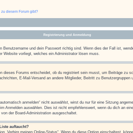
n zu diesem Forum gibt?
Registrierung und Anmeldung
in Benutzername und dein Passwort richtig sind. Wenn dies der Fall ist, wend
er Website vorliegt, welches ein Administrator lösen muss.
n dieses Forums entscheidet, ob du registriert sein musst, um Beiträge zu schre
chrichten, E-Mail-Versand an andere Mitglieder, Beitritt zu Benutzergruppen u
tomatisch anmelden“ nicht auswählst, wirst du nur für eine Sitzung angeme
im Anmelden auswählen. Dies ist nicht empfehlenswert, wenn du dich an einem
 von der Board-Administration ausgeschaltet.
Liste auftaucht?
tion „Verbirg meinen Online-Status“. Wenn du diese Option einschaltest, könn