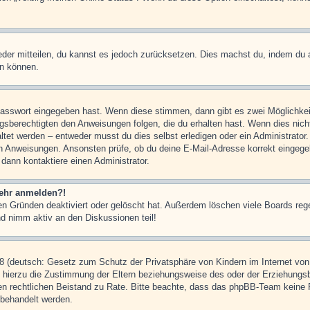
ieder mitteilen, du kannst es jedoch zurücksetzen. Dies machst du, indem du
en können.
 Passwort eingegeben hast. Wenn diese stimmen, dann gibt es zwei Möglichk
ngsberechtigten den Anweisungen folgen, die du erhalten hast. Wenn dies nicht 
et werden – entweder musst du dies selbst erledigen oder ein Administrator. Be
nen Anweisungen. Ansonsten prüfe, ob du deine E-Mail-Adresse korrekt eingeg
 dann kontaktiere einen Administrator.
 mehr anmelden?!
n Gründen deaktiviert oder gelöscht hat. Außerdem löschen viele Boards rege
nd nimm aktiv an den Diskussionen teil!
 (deutsch: Gesetz zum Schutz der Privatsphäre von Kindern im Internet von 
hierzu die Zustimmung der Eltern beziehungsweise des oder der Erziehungsber
einen rechtlichen Beistand zu Rate. Bitte beachte, dass das phpBB-Team keine 
n behandelt werden.