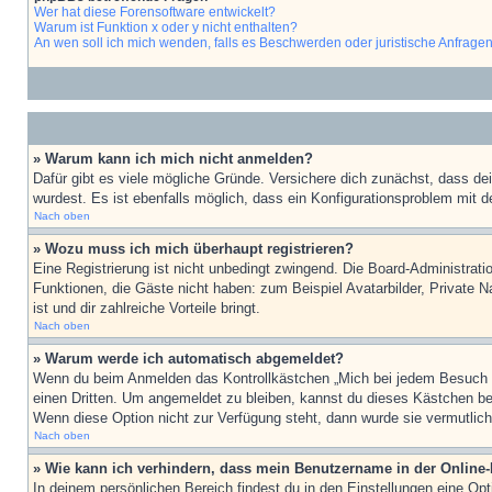
Wer hat diese Forensoftware entwickelt?
Warum ist Funktion x oder y nicht enthalten?
An wen soll ich mich wenden, falls es Beschwerden oder juristische Anfrage
» Warum kann ich mich nicht anmelden?
Dafür gibt es viele mögliche Gründe. Versichere dich zunächst, dass de
wurdest. Es ist ebenfalls möglich, dass ein Konfigurationsproblem mit d
Nach oben
» Wozu muss ich mich überhaupt registrieren?
Eine Registrierung ist nicht unbedingt zwingend. Die Board-Administratio
Funktionen, die Gäste nicht haben: zum Beispiel Avatarbilder, Private Na
ist und dir zahlreiche Vorteile bringt.
Nach oben
» Warum werde ich automatisch abgemeldet?
Wenn du beim Anmelden das Kontrollkästchen „Mich bei jedem Besuch au
einen Dritten. Um angemeldet zu bleiben, kannst du dieses Kästchen be
Wenn diese Option nicht zur Verfügung steht, dann wurde sie vermutlich
Nach oben
» Wie kann ich verhindern, dass mein Benutzername in der Online-
In deinem persönlichen Bereich findest du in den Einstellungen eine Op