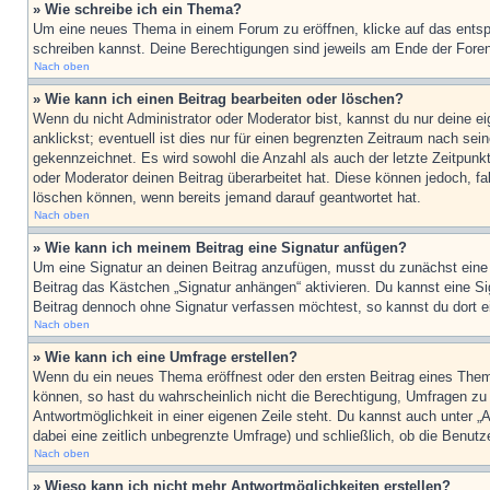
» Wie schreibe ich ein Thema?
Um eine neues Thema in einem Forum zu eröffnen, klicke auf das entspre
schreiben kannst. Deine Berechtigungen sind jeweils am Ende der Foren-
Nach oben
» Wie kann ich einen Beitrag bearbeiten oder löschen?
Wenn du nicht Administrator oder Moderator bist, kannst du nur deine e
anklickst; eventuell ist dies nur für einen begrenzten Zeitraum nach sei
gekennzeichnet. Es wird sowohl die Anzahl als auch der letzte Zeitpunk
oder Moderator deinen Beitrag überarbeitet hat. Diese können jedoch, fal
löschen können, wenn bereits jemand darauf geantwortet hat.
Nach oben
» Wie kann ich meinem Beitrag eine Signatur anfügen?
Um eine Signatur an deinen Beitrag anzufügen, musst du zunächst eine s
Beitrag das Kästchen „Signatur anhängen“ aktivieren. Du kannst eine S
Beitrag dennoch ohne Signatur verfassen möchtest, so kannst du dort ei
Nach oben
» Wie kann ich eine Umfrage erstellen?
Wenn du ein neues Thema eröffnest oder den ersten Beitrag eines Themas
können, so hast du wahrscheinlich nicht die Berechtigung, Umfragen zu e
Antwortmöglichkeit in einer eigenen Zeile steht. Du kannst auch unter „
dabei eine zeitlich unbegrenzte Umfrage) und schließlich, ob die Benut
Nach oben
» Wieso kann ich nicht mehr Antwortmöglichkeiten erstellen?