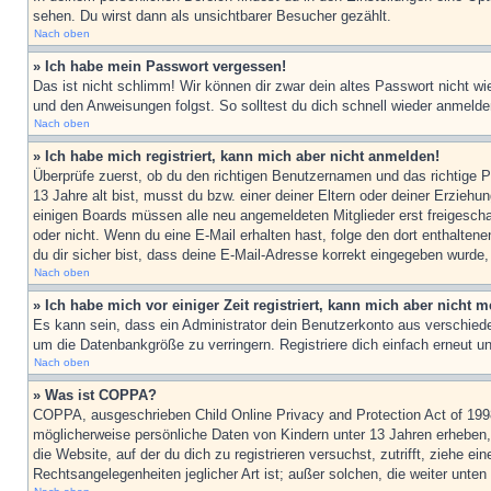
sehen. Du wirst dann als unsichtbarer Besucher gezählt.
Nach oben
» Ich habe mein Passwort vergessen!
Das ist nicht schlimm! Wir können dir zwar dein altes Passwort nicht w
und den Anweisungen folgst. So solltest du dich schnell wieder anmeld
Nach oben
» Ich habe mich registriert, kann mich aber nicht anmelden!
Überprüfe zuerst, ob du den richtigen Benutzernamen und das richtige
13 Jahre alt bist, musst du bzw. einer deiner Eltern oder deiner Erziehu
einigen Boards müssen alle neu angemeldeten Mitglieder erst freigeschalt
oder nicht. Wenn du eine E-Mail erhalten hast, folge den dort enthalte
du dir sicher bist, dass deine E-Mail-Adresse korrekt eingegeben wurde,
Nach oben
» Ich habe mich vor einiger Zeit registriert, kann mich aber nicht
Es kann sein, dass ein Administrator dein Benutzerkonto aus verschiede
um die Datenbankgröße zu verringern. Registriere dich einfach erneut u
Nach oben
» Was ist COPPA?
COPPA, ausgeschrieben Child Online Privacy and Protection Act of 1998
möglicherweise persönliche Daten von Kindern unter 13 Jahren erheben, 
die Website, auf der du dich zu registrieren versuchst, zutrifft, ziehe 
Rechtsangelegenheiten jeglicher Art ist; außer solchen, die weiter unte