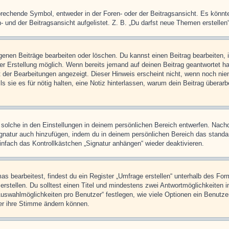
chende Symbol, entweder in der Foren- oder der Beitragsansicht. Es könnte se
 und der Beitragsansicht aufgelistet. Z. B. „Du darfst neue Themen erstelle
igenen Beiträge bearbeiten oder löschen. Du kannst einen Beitrag bearbeiten
ner Erstellung möglich. Wenn bereits jemand auf deinen Beitrag geantwortet ha
t der Bearbeitungen angezeigt. Dieser Hinweis erscheint nicht, wenn noch nie
ls sie es für nötig halten, eine Notiz hinterlassen, warum dein Beitrag überar
olche in den Einstellungen in deinem persönlichen Bereich entwerfen. Nachde
ignatur auch hinzufügen, indem du in deinem persönlichen Bereich das stand
nfach das Kontrollkästchen „Signatur anhängen“ wieder deaktivieren.
 bearbeitest, findest du ein Register „Umfrage erstellen“ unterhalb des Formu
rstellen. Du solltest einen Titel und mindestens zwei Antwortmöglichkeiten i
Auswahlmöglichkeiten pro Benutzer“ festlegen, wie viele Optionen ein Benutzer
zer ihre Stimme ändern können.