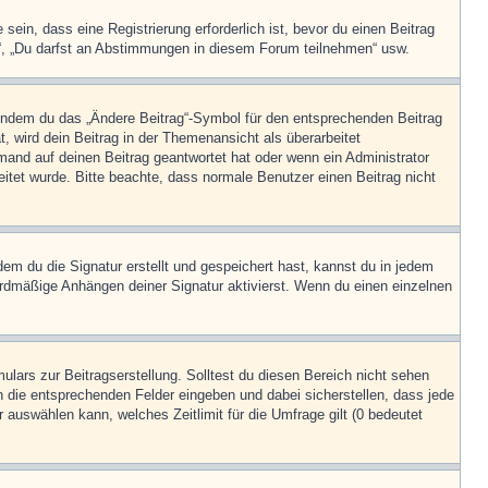
in, dass eine Registrierung erforderlich ist, bevor du einen Beitrag
n“, „Du darfst an Abstimmungen in diesem Forum teilnehmen“ usw.
, indem du das „Ändere Beitrag“-Symbol für den entsprechenden Beitrag
t, wird dein Beitrag in der Themenansicht als überarbeitet
mand auf deinen Beitrag geantwortet hat oder wenn ein Administrator
beitet wurde. Bitte beachte, dass normale Benutzer einen Beitrag nicht
m du die Signatur erstellt und gespeichert hast, kannst du in jedem
ardmäßige Anhängen deiner Signatur aktivierst. Wenn du einen einzelnen
lars zur Beitragserstellung. Solltest du diesen Bereich nicht sehen
n die entsprechenden Felder eingeben und dabei sicherstellen, dass jede
 auswählen kann, welches Zeitlimit für die Umfrage gilt (0 bedeutet