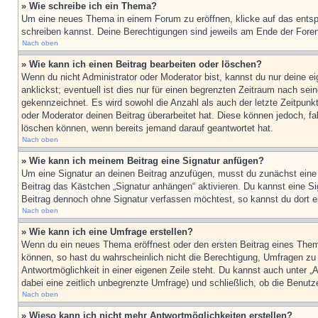
» Wie schreibe ich ein Thema?
Um eine neues Thema in einem Forum zu eröffnen, klicke auf das entspre
schreiben kannst. Deine Berechtigungen sind jeweils am Ende der Foren-
Nach oben
» Wie kann ich einen Beitrag bearbeiten oder löschen?
Wenn du nicht Administrator oder Moderator bist, kannst du nur deine e
anklickst; eventuell ist dies nur für einen begrenzten Zeitraum nach sei
gekennzeichnet. Es wird sowohl die Anzahl als auch der letzte Zeitpunk
oder Moderator deinen Beitrag überarbeitet hat. Diese können jedoch, fal
löschen können, wenn bereits jemand darauf geantwortet hat.
Nach oben
» Wie kann ich meinem Beitrag eine Signatur anfügen?
Um eine Signatur an deinen Beitrag anzufügen, musst du zunächst eine s
Beitrag das Kästchen „Signatur anhängen“ aktivieren. Du kannst eine S
Beitrag dennoch ohne Signatur verfassen möchtest, so kannst du dort ei
Nach oben
» Wie kann ich eine Umfrage erstellen?
Wenn du ein neues Thema eröffnest oder den ersten Beitrag eines Themas
können, so hast du wahrscheinlich nicht die Berechtigung, Umfragen zu e
Antwortmöglichkeit in einer eigenen Zeile steht. Du kannst auch unter „
dabei eine zeitlich unbegrenzte Umfrage) und schließlich, ob die Benut
Nach oben
» Wieso kann ich nicht mehr Antwortmöglichkeiten erstellen?