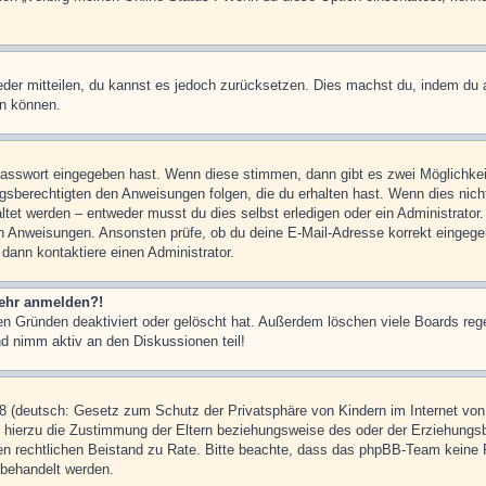
ieder mitteilen, du kannst es jedoch zurücksetzen. Dies machst du, indem du
en können.
 Passwort eingegeben hast. Wenn diese stimmen, dann gibt es zwei Möglichk
ngsberechtigten den Anweisungen folgen, die du erhalten hast. Wenn dies nicht 
et werden – entweder musst du dies selbst erledigen oder ein Administrator. Be
nen Anweisungen. Ansonsten prüfe, ob du deine E-Mail-Adresse korrekt eingeg
 dann kontaktiere einen Administrator.
 mehr anmelden?!
n Gründen deaktiviert oder gelöscht hat. Außerdem löschen viele Boards rege
nd nimm aktiv an den Diskussionen teil!
 (deutsch: Gesetz zum Schutz der Privatsphäre von Kindern im Internet von 
hierzu die Zustimmung der Eltern beziehungsweise des oder der Erziehungsber
einen rechtlichen Beistand zu Rate. Bitte beachte, dass das phpBB-Team keine 
n behandelt werden.