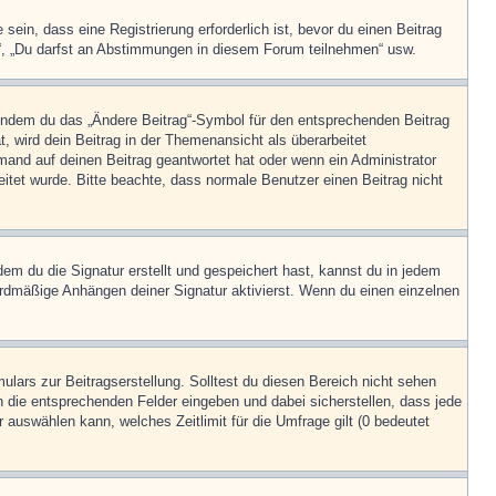
in, dass eine Registrierung erforderlich ist, bevor du einen Beitrag
n“, „Du darfst an Abstimmungen in diesem Forum teilnehmen“ usw.
, indem du das „Ändere Beitrag“-Symbol für den entsprechenden Beitrag
t, wird dein Beitrag in der Themenansicht als überarbeitet
mand auf deinen Beitrag geantwortet hat oder wenn ein Administrator
beitet wurde. Bitte beachte, dass normale Benutzer einen Beitrag nicht
m du die Signatur erstellt und gespeichert hast, kannst du in jedem
ardmäßige Anhängen deiner Signatur aktivierst. Wenn du einen einzelnen
lars zur Beitragserstellung. Solltest du diesen Bereich nicht sehen
n die entsprechenden Felder eingeben und dabei sicherstellen, dass jede
 auswählen kann, welches Zeitlimit für die Umfrage gilt (0 bedeutet