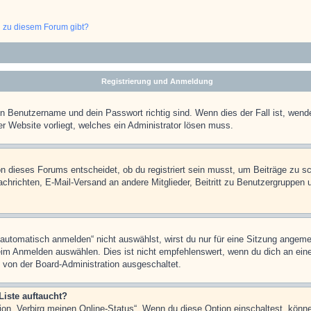
n zu diesem Forum gibt?
Registrierung und Anmeldung
in Benutzername und dein Passwort richtig sind. Wenn dies der Fall ist, wend
er Website vorliegt, welches ein Administrator lösen muss.
n dieses Forums entscheidet, ob du registriert sein musst, um Beiträge zu schre
chrichten, E-Mail-Versand an andere Mitglieder, Beitritt zu Benutzergruppen u
tomatisch anmelden“ nicht auswählst, wirst du nur für eine Sitzung angeme
im Anmelden auswählen. Dies ist nicht empfehlenswert, wenn du dich an einem
 von der Board-Administration ausgeschaltet.
Liste auftaucht?
tion „Verbirg meinen Online-Status“. Wenn du diese Option einschaltest, könn