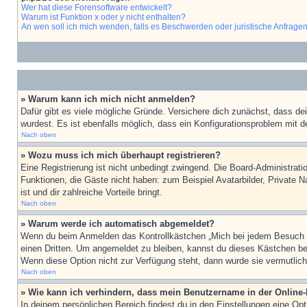
Wer hat diese Forensoftware entwickelt?
Warum ist Funktion x oder y nicht enthalten?
An wen soll ich mich wenden, falls es Beschwerden oder juristische Anfrage
» Warum kann ich mich nicht anmelden?
Dafür gibt es viele mögliche Gründe. Versichere dich zunächst, dass de
wurdest. Es ist ebenfalls möglich, dass ein Konfigurationsproblem mit d
Nach oben
» Wozu muss ich mich überhaupt registrieren?
Eine Registrierung ist nicht unbedingt zwingend. Die Board-Administratio
Funktionen, die Gäste nicht haben: zum Beispiel Avatarbilder, Private Na
ist und dir zahlreiche Vorteile bringt.
Nach oben
» Warum werde ich automatisch abgemeldet?
Wenn du beim Anmelden das Kontrollkästchen „Mich bei jedem Besuch au
einen Dritten. Um angemeldet zu bleiben, kannst du dieses Kästchen be
Wenn diese Option nicht zur Verfügung steht, dann wurde sie vermutlich
Nach oben
» Wie kann ich verhindern, dass mein Benutzername in der Online-
In deinem persönlichen Bereich findest du in den Einstellungen eine Op