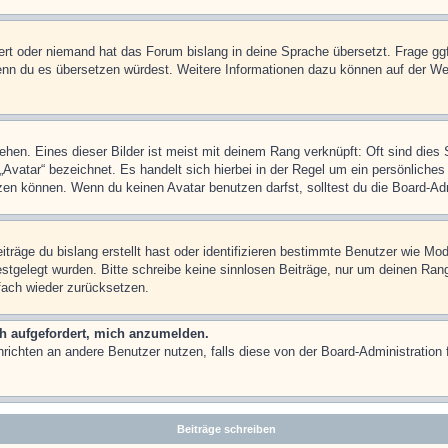
iert oder niemand hat das Forum bislang in deine Sprache übersetzt. Frage ggf
n, wenn du es übersetzen würdest. Weitere Informationen dazu können auf der
hen. Eines dieser Bilder ist meist mit deinem Rang verknüpft: Oft sind dies 
Avatar“ bezeichnet. Es handelt sich hierbei in der Regel um ein persönliches
en können. Wenn du keinen Avatar benutzen darfst, solltest du die Board-Adm
träge du bislang erstellt hast oder identifizieren bestimmte Benutzer wie M
festgelegt wurden. Bitte schreibe keine sinnlosen Beiträge, nur um deinen Ra
fach wieder zurücksetzen.
ch aufgefordert, mich anzumelden.
achrichten an andere Benutzer nutzen, falls diese von der Board-Administrati
Beiträge schreiben