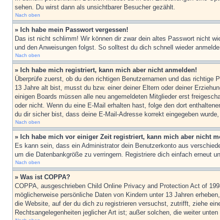
sehen. Du wirst dann als unsichtbarer Besucher gezählt.
Nach oben
» Ich habe mein Passwort vergessen!
Das ist nicht schlimm! Wir können dir zwar dein altes Passwort nicht w
und den Anweisungen folgst. So solltest du dich schnell wieder anmeld
Nach oben
» Ich habe mich registriert, kann mich aber nicht anmelden!
Überprüfe zuerst, ob du den richtigen Benutzernamen und das richtige
13 Jahre alt bist, musst du bzw. einer deiner Eltern oder deiner Erziehu
einigen Boards müssen alle neu angemeldeten Mitglieder erst freigeschalt
oder nicht. Wenn du eine E-Mail erhalten hast, folge den dort enthalte
du dir sicher bist, dass deine E-Mail-Adresse korrekt eingegeben wurde,
Nach oben
» Ich habe mich vor einiger Zeit registriert, kann mich aber nicht
Es kann sein, dass ein Administrator dein Benutzerkonto aus verschiede
um die Datenbankgröße zu verringern. Registriere dich einfach erneut u
Nach oben
» Was ist COPPA?
COPPA, ausgeschrieben Child Online Privacy and Protection Act of 1998
möglicherweise persönliche Daten von Kindern unter 13 Jahren erheben, 
die Website, auf der du dich zu registrieren versuchst, zutrifft, ziehe 
Rechtsangelegenheiten jeglicher Art ist; außer solchen, die weiter unte