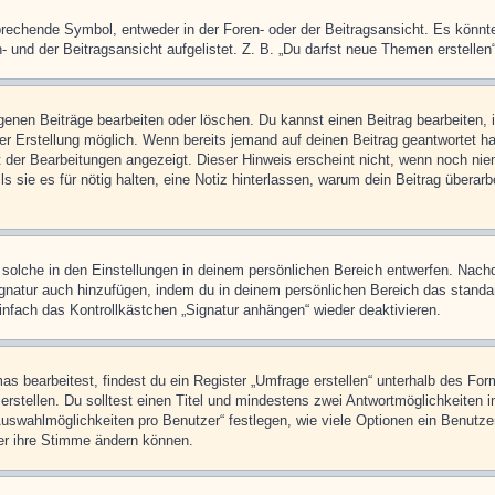
chende Symbol, entweder in der Foren- oder der Beitragsansicht. Es könnte se
 und der Beitragsansicht aufgelistet. Z. B. „Du darfst neue Themen erstelle
igenen Beiträge bearbeiten oder löschen. Du kannst einen Beitrag bearbeiten
ner Erstellung möglich. Wenn bereits jemand auf deinen Beitrag geantwortet ha
t der Bearbeitungen angezeigt. Dieser Hinweis erscheint nicht, wenn noch nie
ls sie es für nötig halten, eine Notiz hinterlassen, warum dein Beitrag überar
olche in den Einstellungen in deinem persönlichen Bereich entwerfen. Nachde
ignatur auch hinzufügen, indem du in deinem persönlichen Bereich das stand
nfach das Kontrollkästchen „Signatur anhängen“ wieder deaktivieren.
 bearbeitest, findest du ein Register „Umfrage erstellen“ unterhalb des Formu
rstellen. Du solltest einen Titel und mindestens zwei Antwortmöglichkeiten i
Auswahlmöglichkeiten pro Benutzer“ festlegen, wie viele Optionen ein Benutzer
zer ihre Stimme ändern können.